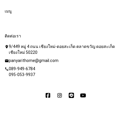
เมนู
ติดต่อเรา
9/449 หมู่ 4 ถนน เชียงใหม่-ดอยสะเก็ด ตลาดขวัญ ดอยสะเก็ด
location_on
เชียงใหม่ 50220
panyarithome@gmail.com
mail
089-949-6784
call
095-053-9937
Copyright © 2020 บริษัท ปัญญาฤทธิ์ โฮม คอนสตัคชั่น จำกัด. All
Rights Reserved. Powered by
WebFaster.online